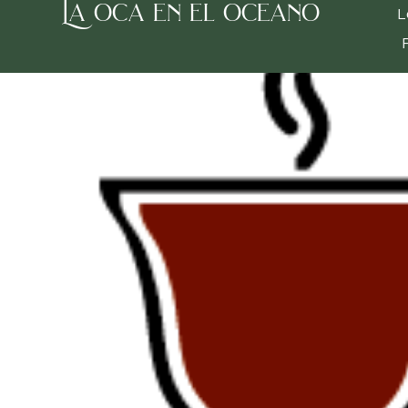
La oca en el oceano
Inicio
/
Tea room
/
Té rojo
/ Té Rojo con Canela
L