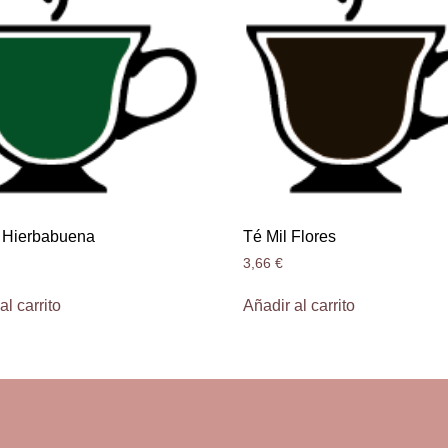
 Hierbabuena
Té Mil Flores
3,66
€
al carrito
Añadir al carrito