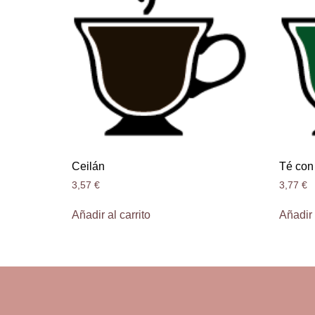
Ceilán
Té con
3,57
€
3,77
€
Añadir al carrito
Añadir 