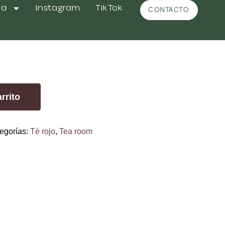
da
Instagram
TikTok
CONTACTO
n Canela
rrito
egorías:
Té rojo
,
Tea room