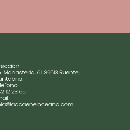
rección
. Monasterio, 61, 39513 Ruente,
ntabria.
léfono
2 12 23 65
ail
ola@laocaeneloceano.com