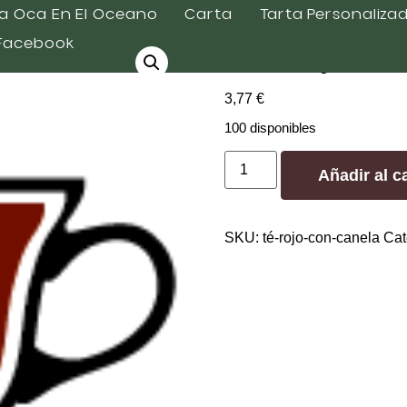
a Oca En El Oceano
Carta
Tarta Personaliza
Facebook
Té Rojo co
3,77
€
100 disponibles
Añadir al ca
SKU:
té-rojo-con-canela
Cat