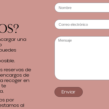
os?
encargar una
o
 puedes
osible.
 reservas de
 encargos de
ra recoger en
 te
a.
Enviar
os por
 estamos al