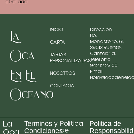
otro lado.
INICIO
Dirección
La
Bo.
Monasterio, 61,
CARTA
39513 Ruente,
Oca
Cantabria.
TARTAS
Teléfono
PERSONALIZADAS
942 12 23 65
En El
Email
NOSOTROS
Hola@laocaenelo
CONTACTA
Oceano
La
Politica
Terminos y
Politica de
de
Oca
Condiciones
Responsabili