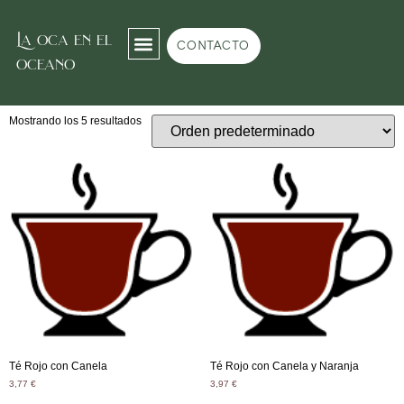
La oca en el
Inicio
/
Tea room
/ Té rojo
CONTACTO
oceano
Té rojo
Mostrando los 5 resultados
Té Rojo con Canela
Té Rojo con Canela y Naranja
3,77
€
3,97
€