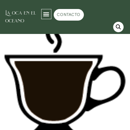
La oca en el
Inicio
/
Tea room
/
Té negro
/ Té Latte Vainilla y Caramelo
CONTACTO
oceano