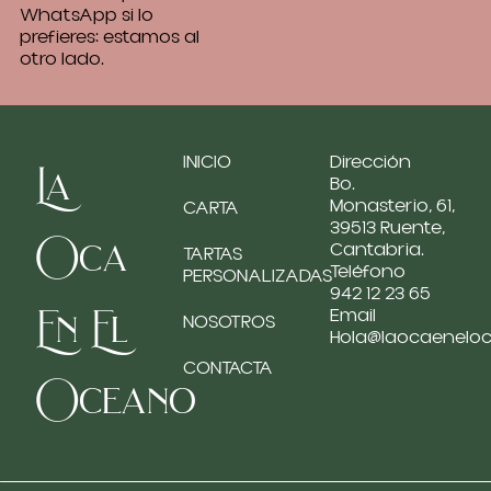
WhatsApp si lo
prefieres: estamos al
otro lado.
INICIO
Dirección
La
Bo.
Monasterio, 61,
CARTA
39513 Ruente,
Oca
Cantabria.
TARTAS
Teléfono
PERSONALIZADAS
942 12 23 65
En El
Email
NOSOTROS
Hola@laocaenelo
CONTACTA
Oceano