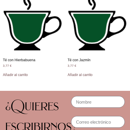
Té con Hierbabuena
Té con Jazmín
3,77
€
3,77
€
Añadir al carrito
Añadir al carrito
¿Quieres
escribirnos?