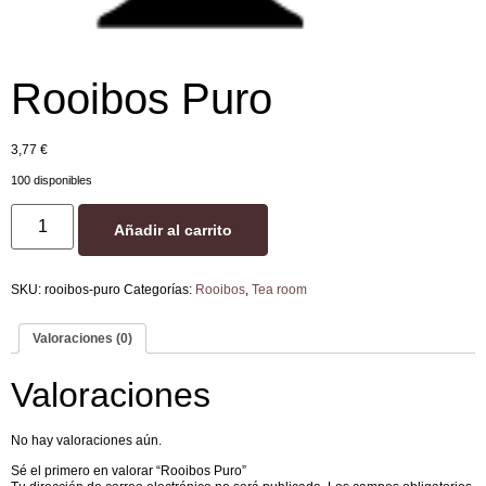
Rooibos Puro
3,77
€
100 disponibles
Añadir al carrito
SKU:
rooibos-puro
Categorías:
Rooibos
,
Tea room
Valoraciones (0)
Valoraciones
No hay valoraciones aún.
Sé el primero en valorar “Rooibos Puro”