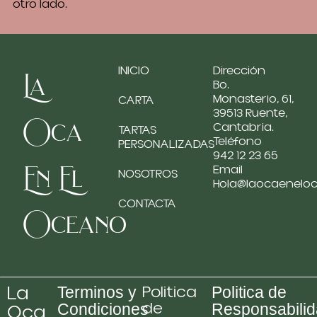
otro lado.
INICIO
Dirección
La
Bo.
Monasterio, 61,
CARTA
39513 Ruente,
Oca
Cantabria.
TARTAS
Teléfono
PERSONALIZADAS
942 12 23 65
En El
Email
NOSOTROS
Hola@laocaenelo
CONTACTA
Oceano
La
Politica
Terminos y
Politica de
de
Oca
Condiciones
Responsabili