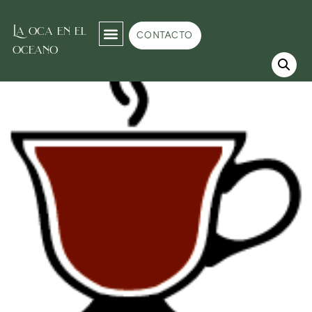
La oca en el
Inicio
/
Tea room
/
Rooibos
/ Rooibos Puro
CONTACTO
oceano