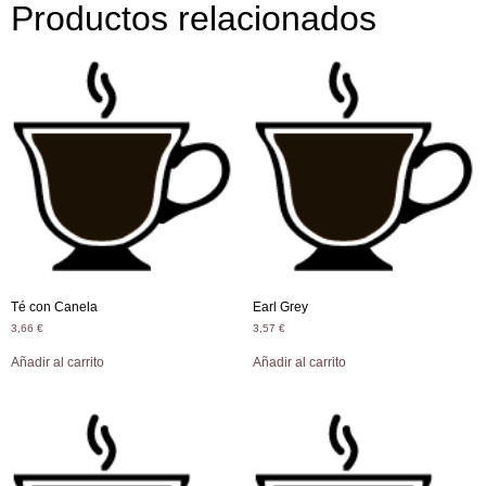
Productos relacionados
Té con Canela
Earl Grey
3,66
€
3,57
€
Añadir al carrito
Añadir al carrito