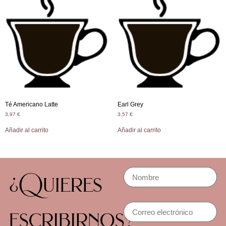
Té Americano Latte
Earl Grey
3,97
€
3,57
€
Añadir al carrito
Añadir al carrito
¿Quieres
escribirnos?