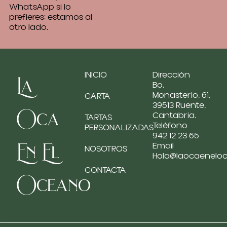
WhatsApp si lo
prefieres: estamos al
otro lado.
INICIO
Dirección
La
Bo.
Monasterio, 61,
CARTA
39513 Ruente,
Oca
Cantabria.
TARTAS
Teléfono
PERSONALIZADAS
942 12 23 65
En El
Email
NOSOTROS
Hola@laocaenelo
CONTACTA
Oceano