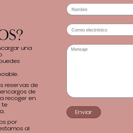
os?
encargar una
o
 puedes
osible.
 reservas de
 encargos de
ra recoger en
 te
a.
Enviar
os por
 estamos al