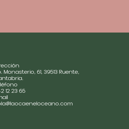
rección
. Monasterio, 61, 39513 Ruente,
ntabria.
léfono
2 12 23 65
ail
ola@laocaeneloceano.com