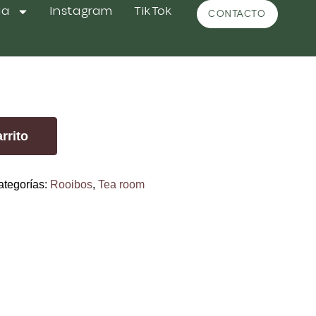
da
Instagram
TikTok
CONTACTO
 Vainilla
rrito
ategorías:
Rooibos
,
Tea room