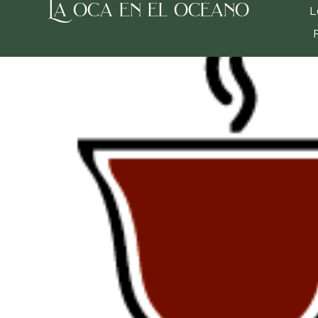
La oca en el oceano
Inicio
/
Tea room
/
Rooibos
/ Rooibos con Vainill
L