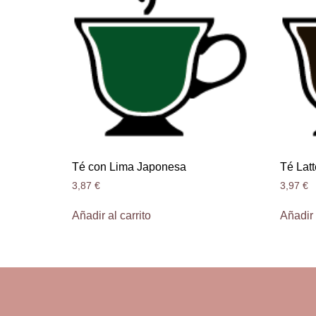
Té con Lima Japonesa
Té Latt
3,87
€
3,97
€
Añadir al carrito
Añadir 