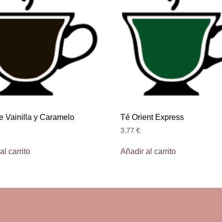
e Vainilla y Caramelo
Té Orient Express
3,77
€
al carrito
Añadir al carrito