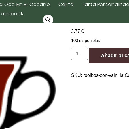
a
a Oca En El Oceano
Carta
Tarta Personaliza
Facebook
Rooibos con
3,77
€
100 disponibles
Añadir al ca
SKU:
rooibos-con-vainilla
C