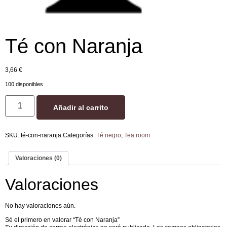
Té con Naranja
3,66
€
100 disponibles
Añadir al carrito
SKU:
té-con-naranja
Categorías:
Té negro
,
Tea room
Valoraciones (0)
Valoraciones
No hay valoraciones aún.
Sé el primero en valorar “Té con Naranja”