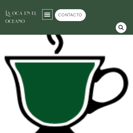
La oca en el
Inicio
/
Tea room
/
Té verde
/ Té con Hierbabuena y Azahar
CONTACTO
oceano