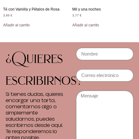
Té con Vainilla y Pétalos de Rosa
Mil y una noches
3,66
€
3,77
€
Añadir al carrito
Añadir al carrito
¿Quieres
escribirnos?
Si tienes dudas, quieres
encargar una tarta,
comentarnos algo o
simplemente
saludarnos, puedes
escribirnos desde aquí.
Te responderemos lo
antes posible.