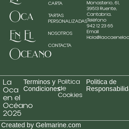
Monasterio, 61,
CARTA
39513 Ruente,
Oca
Cantabria.
TARTAS
Teléfono
PERSONALIZADAS
942 12 23 65
En El
Email
NOSOTROS
Hola@laocaenelo
CONTACTA
Oceano
La
Politica
Terminos y
Politica de
de
Oca
Condiciones
Responsabili
Cookies
en el
Océano
2025
Created by Gelmarine.com