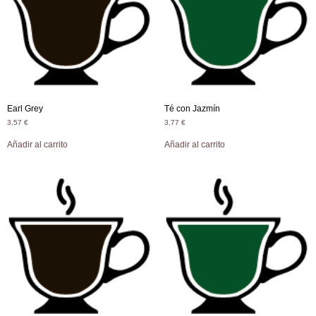
Earl Grey
Té con Jazmín
3,57
€
3,77
€
Añadir al carrito
Añadir al carrito