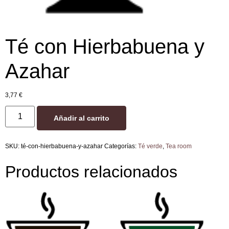
Té con Hierbabuena y
Azahar
3,77
€
Añadir al carrito
SKU:
té-con-hierbabuena-y-azahar
Categorías:
Té verde
,
Tea room
Productos relacionados