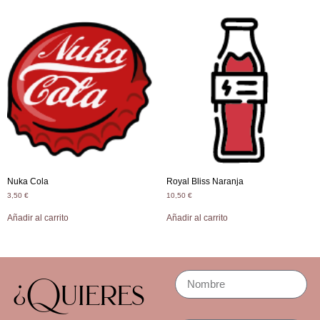
Nuka Cola
Royal Bliss Naranja
3,50
€
10,50
€
Añadir al carrito
Añadir al carrito
¿Quieres