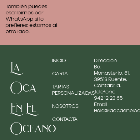
También puedes
escribirnos por
WhatsApp si lo
prefieres: estamos al
otro lado.
INICIO
Dirección
La
Bo.
Monasterio, 61,
CARTA
39513 Ruente,
Oca
Cantabria.
TARTAS
Teléfono
PERSONALIZADAS
942 12 23 65
En El
Email
NOSOTROS
Hola@laocaenelo
CONTACTA
Oceano