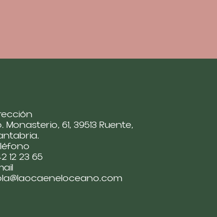
rección
. Monasterio, 61, 39513 Ruente,
ntabria.
léfono
2 12 23 65
ail
ola@laocaeneloceano.com