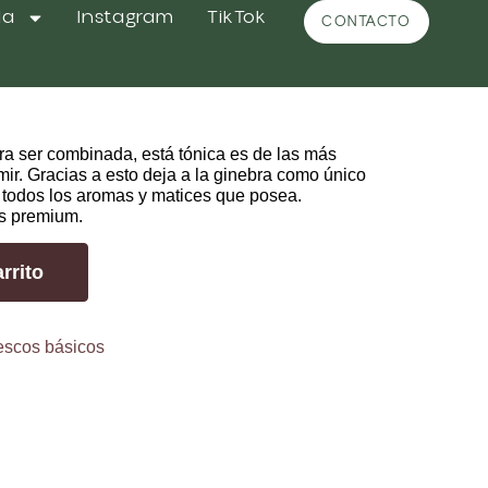
da
Instagram
TikTok
CONTACTO
 Creative Tonic
a ser combinada, está tónica es de las más
r. Gracias a esto deja a la ginebra como único
r todos los aromas y matices que posea.
s premium.
rrito
escos básicos