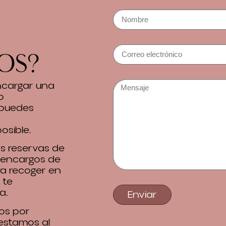
os?
encargar una
o
 puedes
osible.
 reservas de
 encargos de
ra recoger en
 te
a.
Enviar
os por
 estamos al