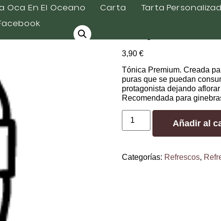
ss Creative Tonic
a Oca En El Oceano
Carta
Tarta Personaliza
Facebook
Royal Bliss
3,90
€
Tónica Premium. Creada par
puras que se puedan consumi
protagonista dejando aflora
Recomendada para ginebra
Añadir al ca
Categorías:
Refrescos
,
Refr