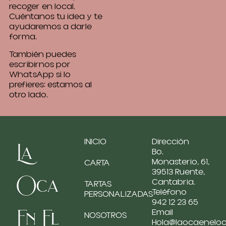
recoger en local.
Cuéntanos tu idea y te
ayudaremos a darle
forma.
También puedes
escribirnos por
WhatsApp si lo
prefieres: estamos al
otro lado.
INICIO
Dirección
La
Bo.
Monasterio, 61,
CARTA
39513 Ruente,
Oca
Cantabria.
TARTAS
Teléfono
PERSONALIZADAS
942 12 23 65
En El
Email
NOSOTROS
Hola@laocaenelo