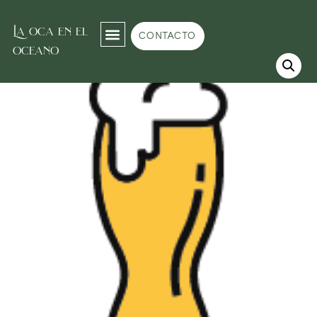
La oca en el
Inicio
/
Refrescos
/
cervezas
/ Staropramen
CONTACTO
oceano