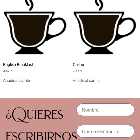
English Breakfast
Ceilán
3,57
€
3,57
€
Añadir al carrito
Añadir al carrito
¿Quieres
escribirnos?