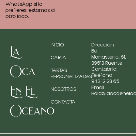
WhatsApp si lo
prefieres: estamos al
otro lado.
INICIO
Dirección
La
Bo.
Monasterio, 61,
CARTA
39513 Ruente,
Oca
Cantabria.
TARTAS
Teléfono
PERSONALIZADAS
942 12 23 65
En El
Email
NOSOTROS
Hola@laocaenelo
CONTACTA
Oceano