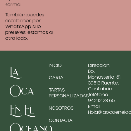
forma.
También puedes
escribirnos por
WhatsApp si lo
prefieres: estamos al
otro lado.
INICIO
Dirección
La
Bo.
Monasterio, 61,
CARTA
39513 Ruente,
Oca
Cantabria.
TARTAS
Teléfono
PERSONALIZADAS
942 12 23 65
En El
Email
NOSOTROS
Hola@laocaenelo
CONTACTA
Oceano