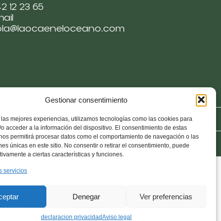
2 12 23 65
ail
ola@laocaeneloceano.com
Gestionar consentimiento
es
Politica de Responsabilidad
 las mejores experiencias, utilizamos tecnologías como las cookies para
o acceder a la información del dispositivo. El consentimiento de estas
 nos permitirá procesar datos como el comportamiento de navegación o las
ones únicas en este sitio. No consentir o retirar el consentimiento, puede
tivamente a ciertas características y funciones.
s servicios
ceptar
Denegar
Ver preferencias
declaracion privacidad
Aviso legal