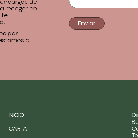
 encargos de
ra recoger en
 te
a.
Enviar
os por
 estamos al
INICIO
Di
Bo
CARTA
Ca
Te