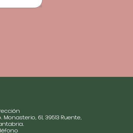
rección
. Monasterio, 61, 39513 Ruente,
ntabria.
léfono