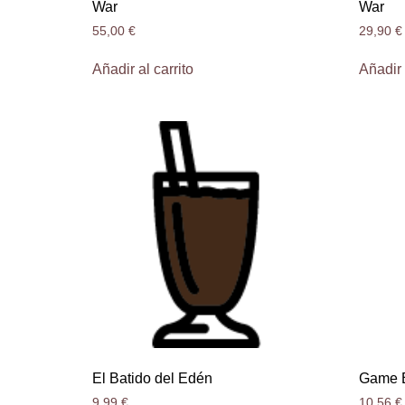
War
War
55,00
€
29,90
€
Añadir al carrito
Añadir 
El Batido del Edén
Game 
9,99
€
10,56
€