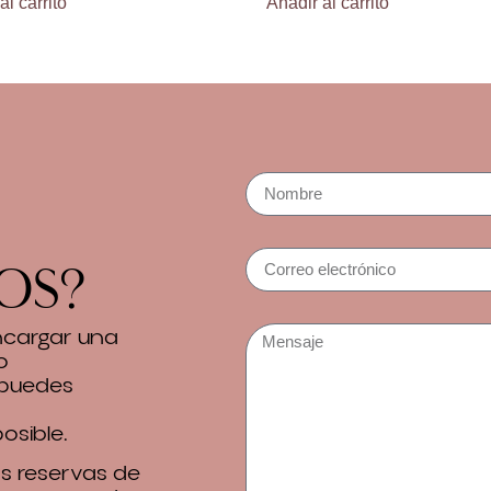
al carrito
Añadir al carrito
os?
encargar una
o
 puedes
osible.
 reservas de