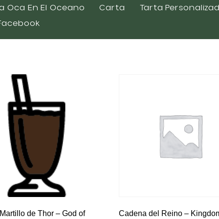
Shakes
a Oca En El Oceano
Carta
Tarta Personaliza
Facebook
Martillo de Thor – God of
Cadena del Reino – Kingdo