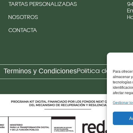
TARTAS PERSONALIZADAS
94
Em
NOSOTROS
H
CONTACTA
Politica de Cooki
Terminos y Condiciones
Para ofrecer
almacenar y/
tecnologías
identificaci
afectar nega
Gestionar lo
A