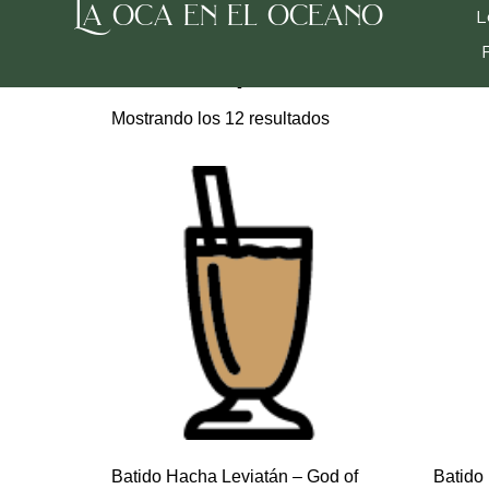
La oca en el oceano
Inicio
/
Batidos
/
batidos Frikiverso
/ Checkpoint 
L
Checkpoint Shakes
Mostrando los 12 resultados
Batido Hacha Leviatán – God of
Batido 