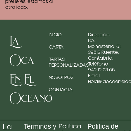
prefieres: estamos al
otro lado.
INICIO
Dirección
La
Bo.
Monasterio, 61,
CARTA
39513 Ruente,
Oca
Cantabria.
TARTAS
Teléfono
PERSONALIZADAS
942 12 23 65
En El
Email
NOSOTROS
Hola@laocaenelo
CONTACTA
Oceano
La
Politica
Terminos y
Politica de