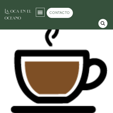
La oca en el
Inicio
/
Café
/ Cappuccino
CONTACTO
oceano