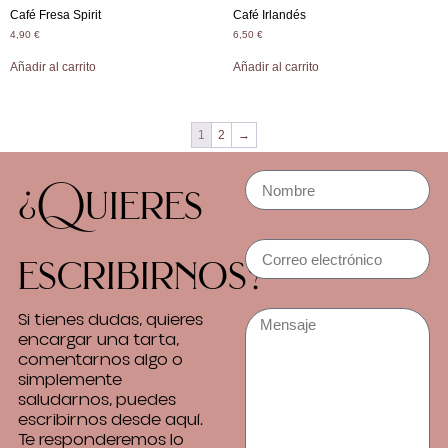
Café Fresa Spirit
Café Irlandés
4,90
€
6,50
€
Añadir al carrito
Añadir al carrito
1
2
→
¿Quieres
escribirnos?
Si tienes dudas, quieres
encargar una tarta,
comentarnos algo o
simplemente
saludarnos, puedes
escribirnos desde aquí.
Te responderemos lo