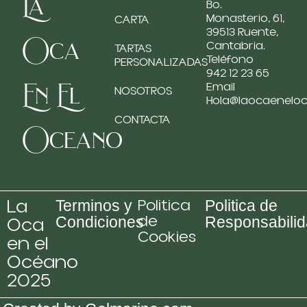
La
Bo.
Monasterio, 61,
CARTA
39513 Ruente,
Oca
Cantabria.
TARTAS
Teléfono
PERSONALIZADAS
942 12 23 65
En El
Email
NOSOTROS
Hola@laocaenelo
CONTACTA
Oceano
La
Politica
Terminos y
Politica de
de
Oca
Condiciones
Responsabili
Cookies
en el
Océano
2025