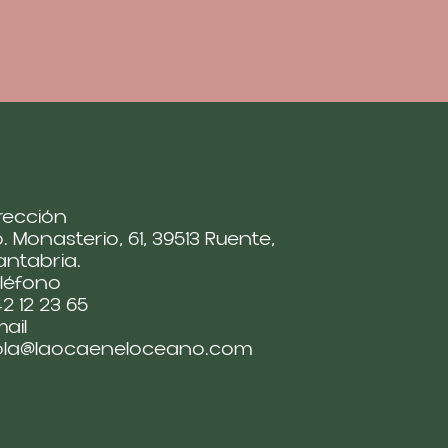
rección
. Monasterio, 61, 39513 Ruente,
ntabria.
léfono
2 12 23 65
ail
ola@laocaeneloceano.com