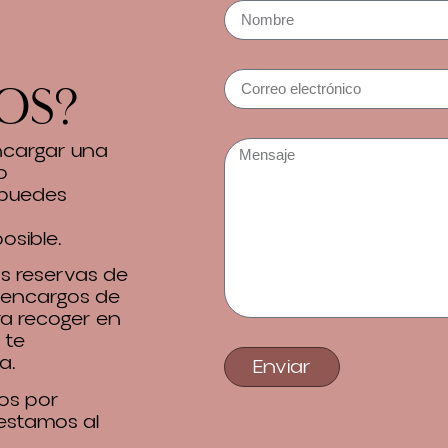
os?
encargar una
o
 puedes
osible.
 reservas de
 encargos de
ra recoger en
 te
a.
Enviar
os por
 estamos al