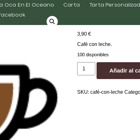
a Oca En El Oceano
Carta
Tarta Personaliza
Facebook
Café con L
3,90
€
Café con leche.
100 disponibles
Añadir al ca
SKU:
café-con-leche
Catego