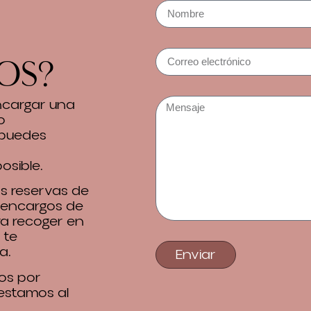
os?
encargar una
o
 puedes
osible.
 reservas de
 encargos de
ra recoger en
 te
a.
Enviar
os por
 estamos al