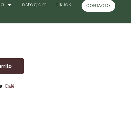
da
Instagram
TikTok
CONTACTO
ón
rrito
ía:
Café