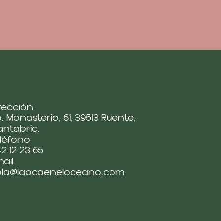
rección
. Monasterio, 61, 39513 Ruente,
ntabria.
léfono
2 12 23 65
ail
ola@laocaeneloceano.com