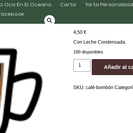
a Oca En El Oceano
Carta
Tarta Personaliza
Facebook
Café Bomb
4,50
€
Con Leche Condensada.
100 disponibles
Añadir al ca
SKU:
café-bombón
Categor