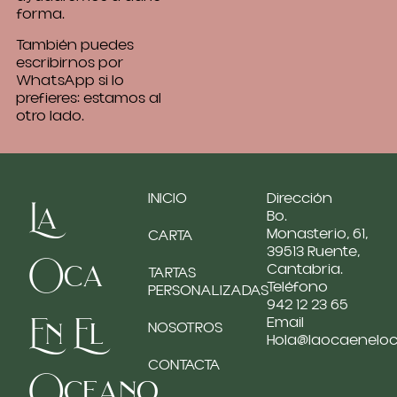
forma.
También puedes
escribirnos por
WhatsApp si lo
prefieres: estamos al
otro lado.
INICIO
Dirección
La
Bo.
Monasterio, 61,
CARTA
39513 Ruente,
Oca
Cantabria.
TARTAS
Teléfono
PERSONALIZADAS
942 12 23 65
En El
Email
NOSOTROS
Hola@laocaenelo
CONTACTA
Oceano