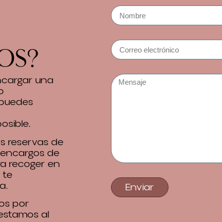
os?
encargar una
o
 puedes
osible.
 reservas de
 encargos de
ra recoger en
 te
a.
Enviar
os por
 estamos al