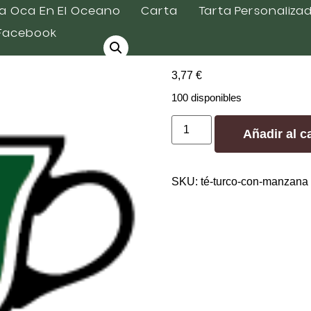
ana
a Oca En El Oceano
Carta
Tarta Personaliza
Facebook
Té Turco 
3,77
€
100 disponibles
Añadir al ca
SKU:
té-turco-con-manzana