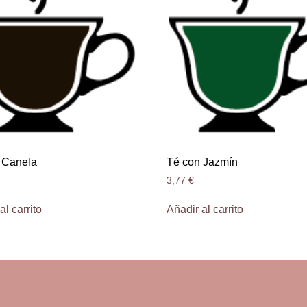
 Canela
Té con Jazmín
3,77
€
al carrito
Añadir al carrito