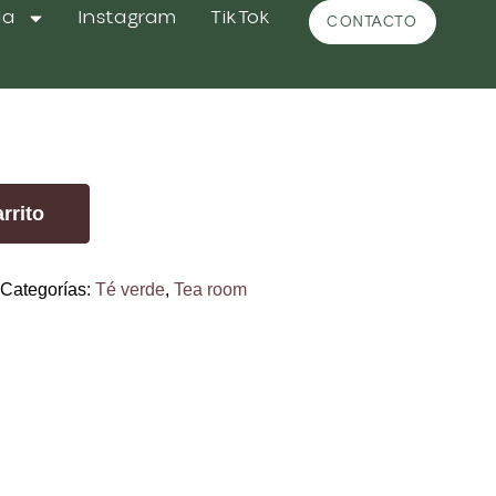
da
Instagram
TikTok
CONTACTO
con Manzana
rrito
Categorías:
Té verde
,
Tea room