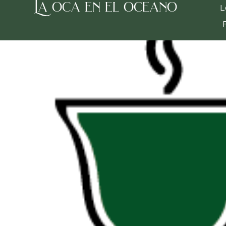
La oca en el oceano
Inicio
/
Tea room
/
Té verde
/ Té Turco con Manz
L