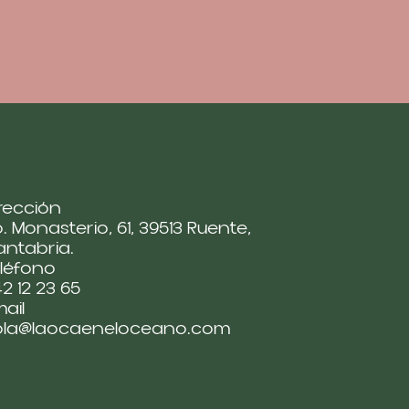
rección
. Monasterio, 61, 39513 Ruente,
ntabria.
léfono
2 12 23 65
ail
ola@laocaeneloceano.com