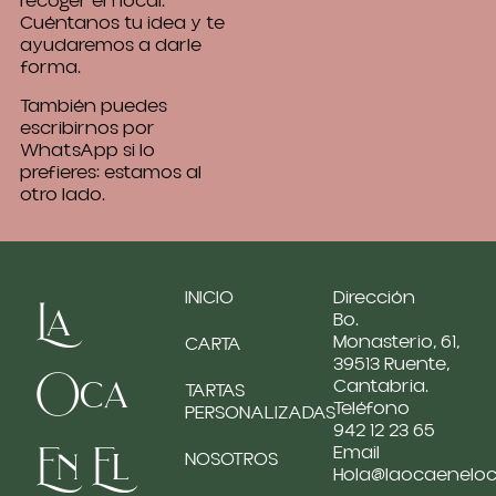
recoger en local.
Cuéntanos tu idea y te
ayudaremos a darle
forma.
También puedes
escribirnos por
WhatsApp si lo
prefieres: estamos al
otro lado.
INICIO
Dirección
La
Bo.
Monasterio, 61,
CARTA
39513 Ruente,
Oca
Cantabria.
TARTAS
Teléfono
PERSONALIZADAS
942 12 23 65
En El
Email
NOSOTROS
Hola@laocaenelo