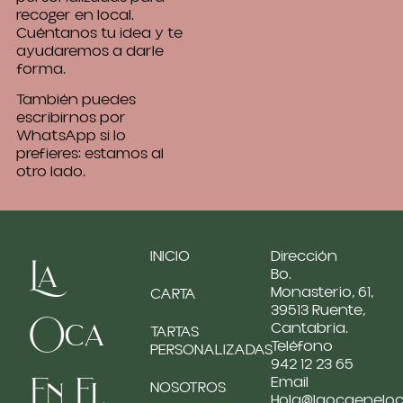
recoger en local.
Cuéntanos tu idea y te
ayudaremos a darle
forma.
También puedes
escribirnos por
WhatsApp si lo
prefieres: estamos al
otro lado.
INICIO
Dirección
La
Bo.
Monasterio, 61,
CARTA
39513 Ruente,
Oca
Cantabria.
TARTAS
Teléfono
PERSONALIZADAS
942 12 23 65
En El
Email
NOSOTROS
Hola@laocaenelo