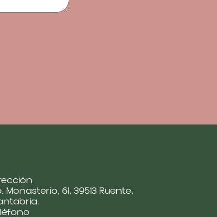
rección
. Monasterio, 61, 39513 Ruente,
ntabria.
léfono