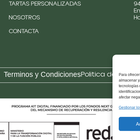
TARTAS PERSONALIZADAS
94
Em
NOSOTROS
H
CONTACTA
Politica de Cooki
Terminos y Condiciones
Para ofrecer
almacenar y/
tecnologías
identificaci
afectar nega
Gestionar lo
A