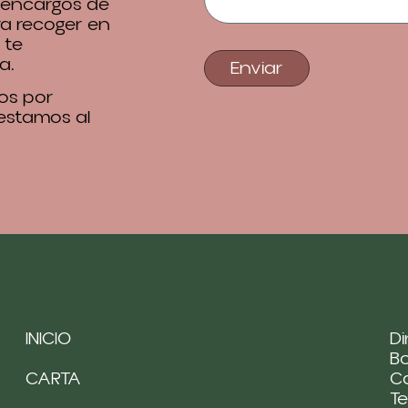
 encargos de
ra recoger en
 te
a.
Enviar
os por
 estamos al
INICIO
Di
Bo
CARTA
Ca
Te