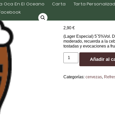
a Oca En El Oceano
Carta
Tarta Personaliza
Facebook
Estrella Gal
2,90
€
(Lager Especial) 5´5%Vol. De
moderado, recuerda a la ceb
tostadas y evocaciones a fru
Añadir al ca
Categorías:
cervezas
,
Refre