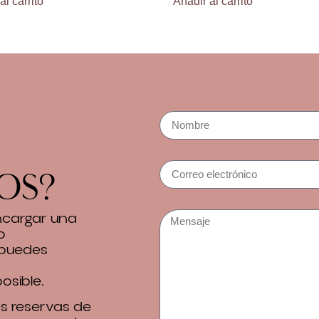
al carrito
Añadir al carrito
os?
encargar una
o
 puedes
osible.
 reservas de