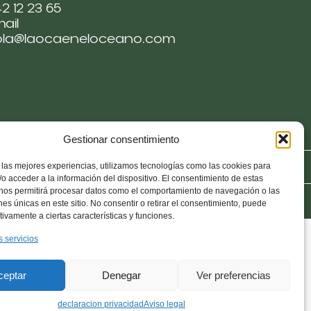
2 12 23 65
ail
ola@laocaeneloceano.com
Gestionar consentimiento
es
Politica de Responsabilidad
 las mejores experiencias, utilizamos tecnologías como las cookies para
o acceder a la información del dispositivo. El consentimiento de estas
 nos permitirá procesar datos como el comportamiento de navegación o las
ones únicas en este sitio. No consentir o retirar el consentimiento, puede
tivamente a ciertas características y funciones.
s servicios
ceptar
Denegar
Ver preferencias
declaracion privacidad
Aviso legal