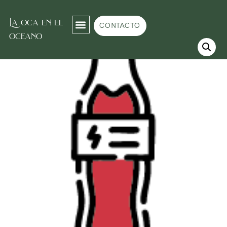
La oca en el
Inicio
/
Refrescos
/
Refrescos básicos
/ CocaCola
CONTACTO
oceano