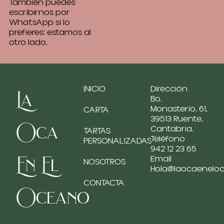
También puedes
escribirnos por
WhatsApp si lo
prefieres: estamos al
otro lado.
INICIO
Dirección
La
Bo.
Monasterio, 61,
CARTA
39513 Ruente,
Oca
Cantabria.
TARTAS
Teléfono
PERSONALIZADAS
942 12 23 65
En El
Email
NOSOTROS
Hola@laocaenelo
CONTACTA
Oceano