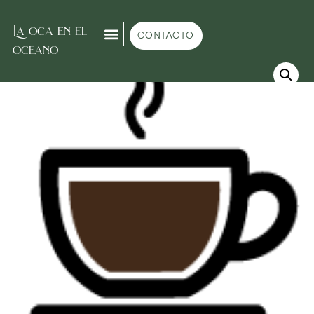
La oca en el
Inicio
/
Chocolates
/
Chocolates de Hogwarts "Harry Potter"
/ Chocolate del
CONTACTO
Merodeador
oceano