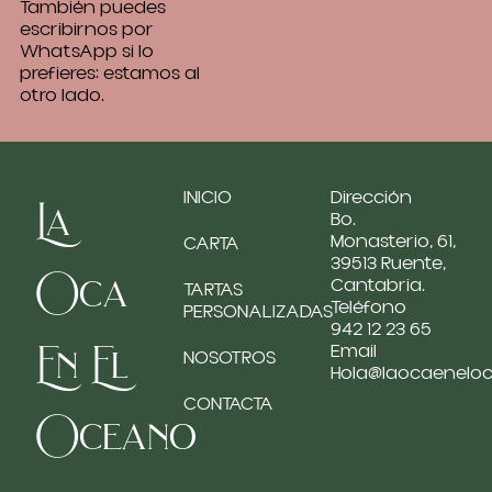
También puedes
escribirnos por
WhatsApp si lo
prefieres: estamos al
otro lado.
INICIO
Dirección
La
Bo.
Monasterio, 61,
CARTA
39513 Ruente,
Oca
Cantabria.
TARTAS
Teléfono
PERSONALIZADAS
942 12 23 65
En El
Email
NOSOTROS
Hola@laocaenelo
CONTACTA
Oceano