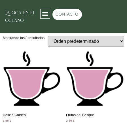
La oca en el
Inicio
/
Tea room
/ Infusiones
CONTACTO
oceano
Infusiones
Mostrando los 8 resultados
Delicia Golden
Frutas del Bosque
3,56
€
3,86
€