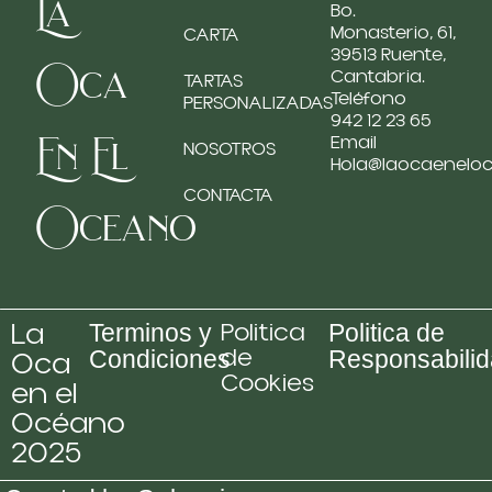
La
Bo.
Monasterio, 61,
CARTA
39513 Ruente,
Oca
Cantabria.
TARTAS
Teléfono
PERSONALIZADAS
942 12 23 65
En El
Email
NOSOTROS
Hola@laocaenelo
CONTACTA
Oceano
La
Politica
Terminos y
Politica de
de
Oca
Condiciones
Responsabili
Cookies
en el
Océano
2025