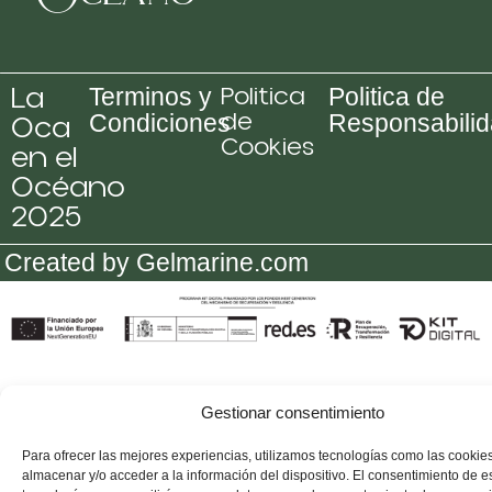
La
Politica
Terminos y
Politica de
de
Oca
Condiciones
Responsabili
Cookies
en el
Océano
2025
Created by Gelmarine.com
Gestionar consentimiento
Para ofrecer las mejores experiencias, utilizamos tecnologías como las cookie
almacenar y/o acceder a la información del dispositivo. El consentimiento de e