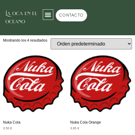
La oca en el
Inicio
/
Refrescos
/ Refrescos especiales
CONTACTO
oceano
Refrescos especiales
Mostrando los 4 resultados
Nuka Cola
Nuka Cola Orange
3,50
€
3,95
€