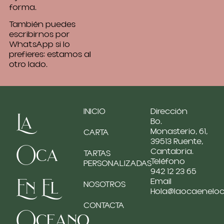
forma.
También puedes
escribirnos por
WhatsApp si lo
prefieres: estamos al
otro lado.
INICIO
Dirección
La
Bo.
Monasterio, 61,
CARTA
39513 Ruente,
Oca
Cantabria.
TARTAS
Teléfono
PERSONALIZADAS
942 12 23 65
En El
Email
NOSOTROS
Hola@laocaenelo
CONTACTA
Oceano