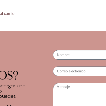
al carrito
os?
encargar una
o
 puedes