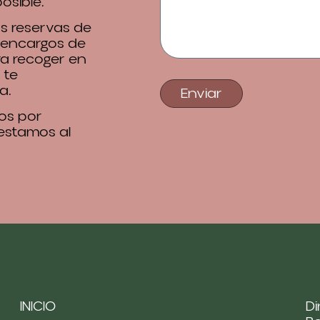
osible.
 reservas de
 encargos de
ra recoger en
 te
a.
Enviar
os por
 estamos al
INICIO
Di