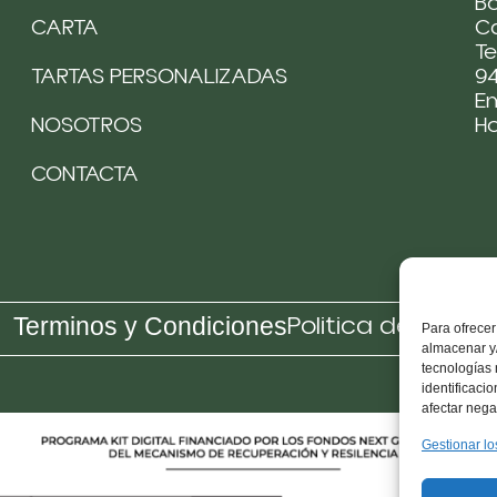
Bo
CARTA
Ca
Te
TARTAS PERSONALIZADAS
94
Em
NOSOTROS
H
CONTACTA
Politica de Cooki
Terminos y Condiciones
Para ofrecer
almacenar y/
tecnologías
identificaci
afectar nega
Gestionar lo