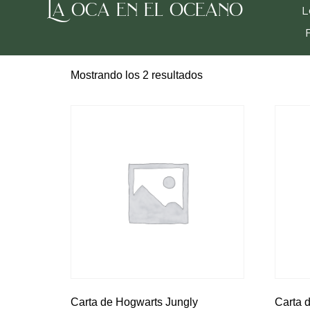
La oca en el oceano
Inicio
/ Cosas Frikis
L
Cosas Frikis
Mostrando los 2 resultados
Carta de Hogwarts Jungly
Carta 