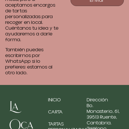
Enviar
aceptamos encargos
de tartas
personalizadas para
recoger en local.
Cuéntanos tu idea y te
ayudaremos a darle
forma.
También puedes
escribirnos por
WhatsApp si lo
prefieres: estamos al
otro lado.
INICIO
Dirección
La
Bo.
Monasterio, 61,
CARTA
39513 Ruente,
Oca
Cantabria.
TARTAS
Teléfono