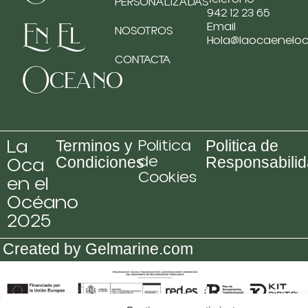
PERSONALIZADAS
942 12 23 65
En El
Email
NOSOTROS
Hola@laocaenelo
CONTACTA
Oceano
La
Politica
Terminos y
Politica de
de
Oca
Condiciones
Responsabili
Cookies
en el
Océano
2025
Created by Gelmarine.com