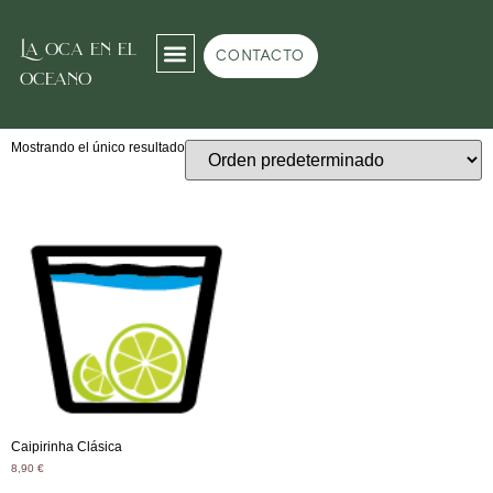
La oca en el
Inicio
/
Cocktail Room
/ Caipirinhas
CONTACTO
oceano
Caipirinhas
Mostrando el único resultado
Caipirinha Clásica
8,90
€