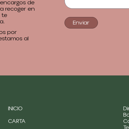
 encargos de
ra recoger en
 te
a.
Enviar
os por
 estamos al
INICIO
Di
Bo
CARTA
Ca
Te