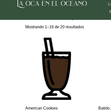
La oca en el oceano
Inicio
/
Batidos
/ Batidos capriccio
L
Batidos capriccio
Mostrando 1–16 de 20 resultados
American Cookies
Batido 