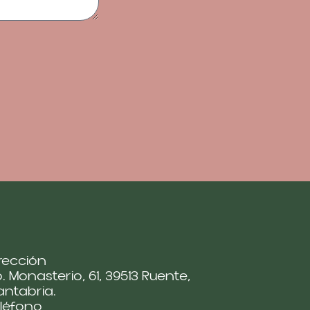
rección
. Monasterio, 61, 39513 Ruente,
ntabria.
léfono