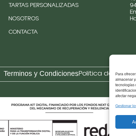
TARTAS PERSONALIZADAS
94
Em
NOSOTROS
H
CONTACTA
Politica de Cooki
Terminos y Condiciones
Para ofrecer
almacenar y/
tecnologías
identificaci
afectar nega
Gestionar lo
A