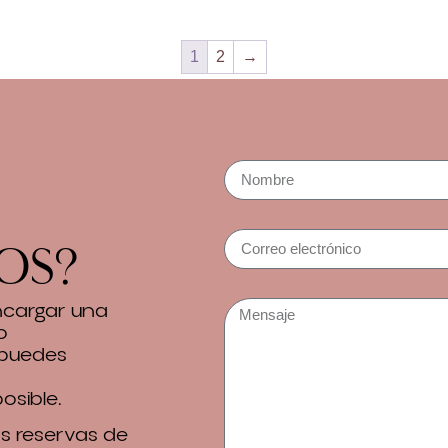
1
2
→
os?
encargar una
o
 puedes
osible.
 reservas de