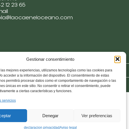
2 12 23 65
ail
ola@laocaeneloceano.com
Gestionar consentimiento
es
Politica de Responsabilidad
 las mejores experiencias, utilizamos tecnologías como las cookies para
o acceder a la información del dispositivo. El consentimiento de estas
 nos permitirá procesar datos como el comportamiento de navegación o las
ones únicas en este sitio. No consentir o retirar el consentimiento, puede
tivamente a ciertas características y funciones.
s servicios
ceptar
Denegar
Ver preferencias
declaracion privacidad
Aviso legal