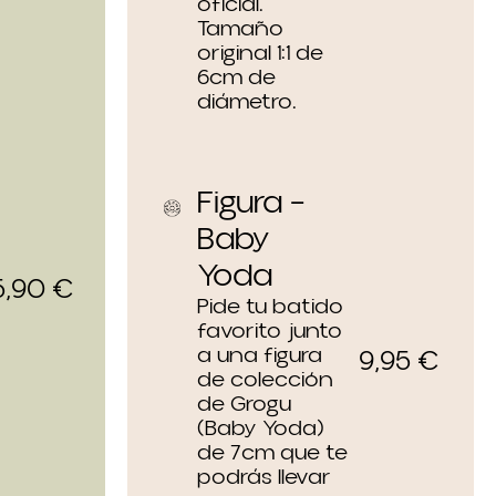
oficial.
Tamaño
original 1:1 de
6cm de
diámetro.
Figura –
Baby
Yoda
5,90
€
Pide tu batido
favorito junto
a una figura
9,95
€
de colección
de Grogu
(Baby Yoda)
de 7cm que te
podrás llevar