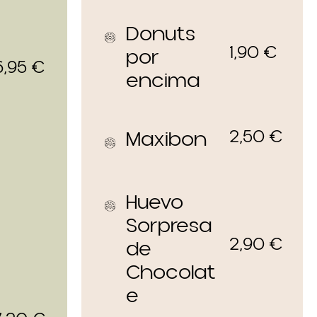
Donuts
1,90
€
por
6,95
€
encima
2,50
€
Maxibon
Huevo
Sorpresa
2,90
€
de
Chocolat
e