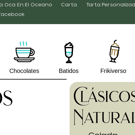
a Oca En El Oceano
Carta
Tarta Personaliza
Facebook
Chocolates
Batidos
Frikiverso
s
Clásico
Natura