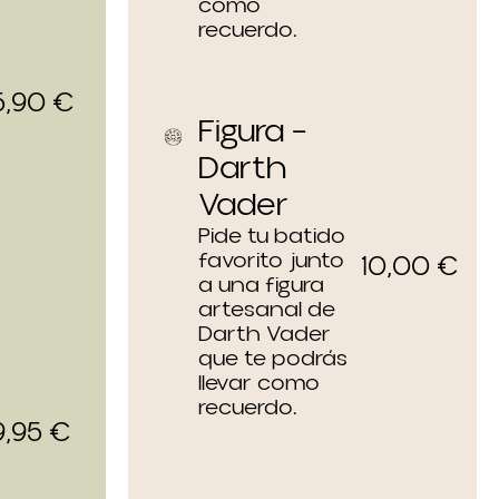
como
recuerdo.
5,90
€
Figura –
Darth
Vader
Pide tu batido
favorito junto
10,00
€
a una figura
artesanal de
Darth Vader
que te podrás
llevar como
recuerdo.
9,95
€