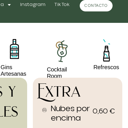
da
Instagram
TikTok
CONTACTO
Gins
Refrescos
Cocktail
Artesanas
Room
s y
Extra
les
Nubes por
0,60
€
encima