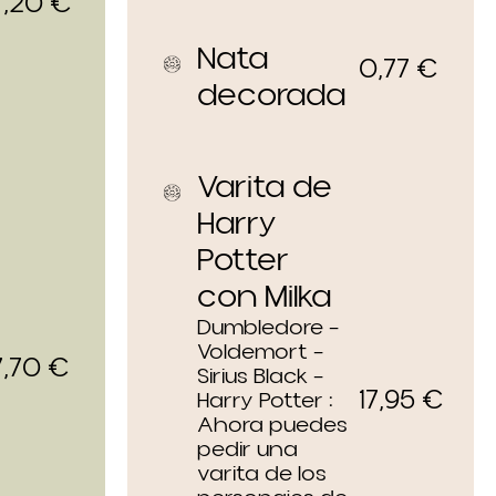
7,20
€
Nata
0,77
€
decorada
Varita de
Harry
Potter
con Milka
Dumbledore –
Voldemort –
7,70
€
Sirius Black –
17,95
€
Harry Potter :
Ahora puedes
pedir una
varita de los