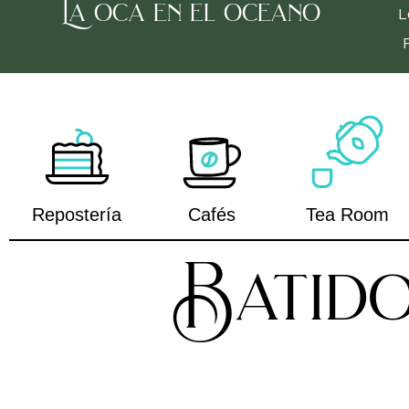
La oca en el oceano
L
Repostería
Cafés
Tea Room
Batido