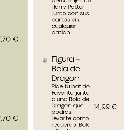
personajes de
Harry Potter
junto con sus
cartas en
cualquier
batido.
7,70
€
Figura –
Bola de
Dragón
Pide tu batido
favorito junto
a una Bola de
Dragón que
14,99
€
podrás
7,70
€
llevarte como
recuerdo. Bola