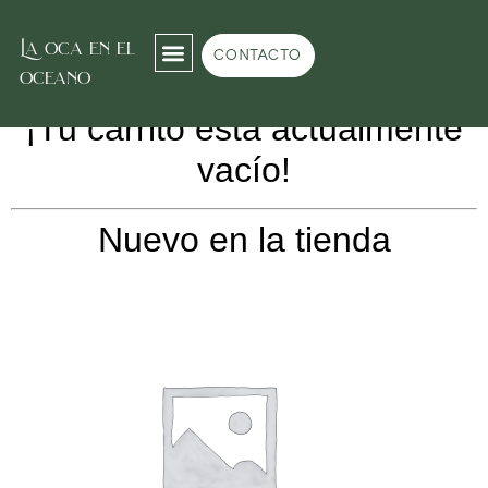
La oca en el
CONTACTO
Puede que te interese…
oceano
¡Tu carrito está actualmente
vacío!
Nuevo en la tienda