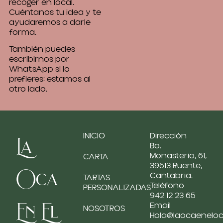
recoger en local.
Cuéntanos tu idea y te
ayudaremos a darle
forma.
También puedes
escribirnos por
WhatsApp si lo
prefieres: estamos al
otro lado.
INICIO
Dirección
La
Bo.
Monasterio, 61,
CARTA
39513 Ruente,
Oca
Cantabria.
TARTAS
Teléfono
PERSONALIZADAS
942 12 23 65
En El
Email
NOSOTROS
Hola@laocaenelo